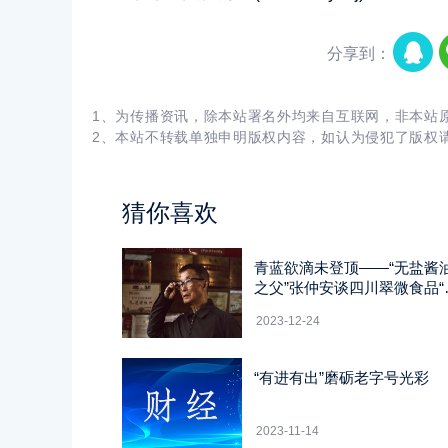
分享到：
1、为传播资讯，除本站署名外均来自互联网，非本站
2、本站不转载单独申明版权内容，如认为侵犯了版权
猜你喜欢
青蓝欲滴未登顶——“无盐酱
之父”张仲安谈四川翠微食品“
微”命名的寓意
2023-12-24
“有进有出”磨砺老字号光彩
2023-11-14