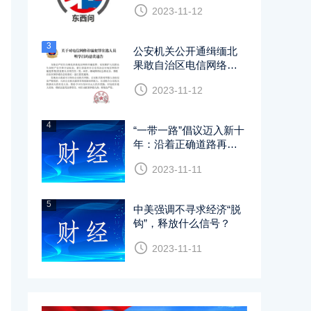
2023-11-12
袍、中国结等符号
3
公安机关公开通缉缅北
果敢自治区电信网络诈
骗犯罪集团重要头目
2023-11-12
4
“一带一路”倡议迈入新十
年：沿着正确道路再创
辉煌
2023-11-11
5
中美强调不寻求经济“脱
钩”，释放什么信号？
2023-11-11