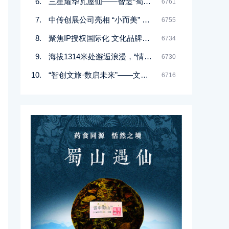
三星耀华瓦屋仙——智造“蜀山遇仙”传承弘扬中医药文化
6761
中传创展公司亮相 “小而美” 场景焕新示范工作郴州现场会
6755
聚焦IP授权国际化 文化品牌出海再启程——2025年“中国文化和旅游IP授权系列活动”在香港举行
6734
海拔1314米处邂逅浪漫，“情定云南·爱上红河”盛启
6730
“智创文旅·数启未来”——文化和旅游新业态新场景供需对接行动（沉浸式文旅）主题活动在湖南长沙举办
6716