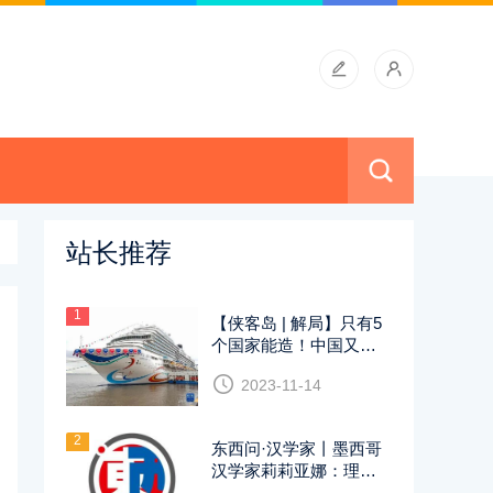
站长推荐
1
【侠客岛 | 解局】只有5
个国家能造！中国又一
制造领域有突破
2023-11-14
2
东西问·汉学家丨墨西哥
汉学家莉莉亚娜：理解
中国文化不应仅限于旗