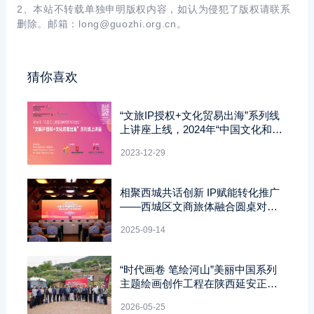
2、本站不转载单独申明版权内容，如认为侵犯了版权请联系
删除。邮箱：
long@guozhi.org.cn。
猜你喜欢
“文旅IP授权+文化贸易出海”系列线
上讲座上线，2024年“中国文化和旅
游IP授权系列活动”启幕
2023-12-29
相聚西城共话创新 IP赋能转化推广
——西城区文商旅体融合圆桌对话
举办
2025-09-14
“时代画卷 笔绘河山”美丽中国系列
主题绘画创作工程在陕西延安正式
展开
2026-05-25