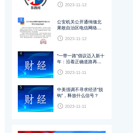
2023-11-12
袍、中国结等符号
3
公安机关公开通缉缅北
果敢自治区电信网络诈
骗犯罪集团重要头目
2023-11-12
4
“一带一路”倡议迈入新十
年：沿着正确道路再创
辉煌
2023-11-11
5
中美强调不寻求经济“脱
钩”，释放什么信号？
2023-11-11