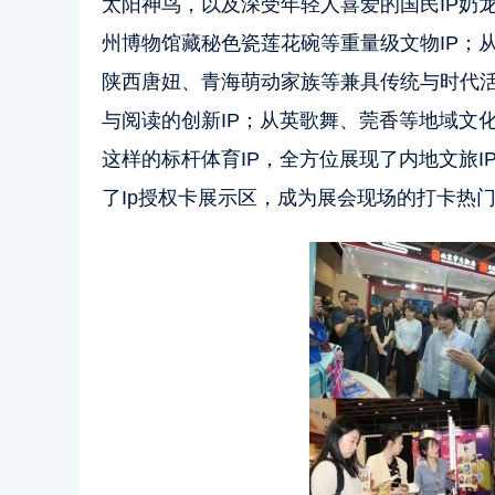
太阳神鸟，以及深受年轻人喜爱的国民IP奶
州博物馆藏秘色瓷莲花碗等重量级文物IP；
陕西唐妞、青海萌动家族等兼具传统与时代
与阅读的创新IP；从英歌舞、莞香等地域文
这样的标杆体育IP，全方位展现了内地文旅I
了Ip授权卡展示区，成为展会现场的打卡热