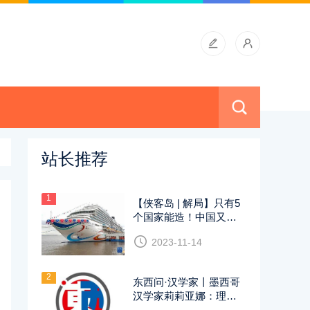
站长推荐
1
【侠客岛 | 解局】只有5
个国家能造！中国又一
制造领域有突破
2023-11-14
2
东西问·汉学家丨墨西哥
汉学家莉莉亚娜：理解
中国文化不应仅限于旗