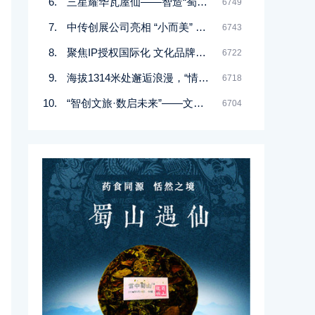
三星耀华瓦屋仙——智造“蜀山遇仙”传承弘扬中医药文化
6749
中传创展公司亮相 “小而美” 场景焕新示范工作郴州现场会
6743
聚焦IP授权国际化 文化品牌出海再启程——2025年“中国文化和旅游IP授权系列活动”在香港举行
6722
海拔1314米处邂逅浪漫，“情定云南·爱上红河”盛启
6718
“智创文旅·数启未来”——文化和旅游新业态新场景供需对接行动（沉浸式文旅）主题活动在湖南长沙举办
6704