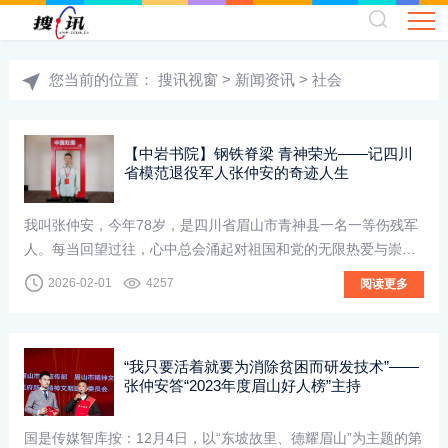
您当前的位置：
搜讯视窗
>
新闻资讯
>
社会
【中岩书院】钢铁脊梁 青神荣光——记四川
省模范退役军人张仲安的奇迹人生
我叫张仲安，今年78岁，是四川省眉山市青神县一名一等伤残军
人。每当回望过往，心中总会涌起对祖国和党的无限热爱与崇
敬，而那段在山西大同市新荣区孤山村驻防、投身国防
2026-02-01
4257
阅读更多
“我只要活着就要为消除贫困而研发技术”——
张仲安答“2023年度眉山好人榜”主持
国是传媒智库按：12月4日，以“东坡故里、德耀眉山”为主题的第