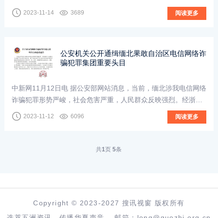
学回家头件事就是刷短视频，不仅耽误睡觉，学习成绩也一落千
2023-11-14
3689
阅读更多
丈。更让王丽华头疼的是，平台推...
公安机关公开通缉缅北果敢自治区电信网络诈
骗犯罪集团重要头目
中新网11月12日电 据公安部网站消息，当前，缅北涉我电信网络
诈骗犯罪形势严峻，社会危害严重，人民群众反映强烈。经浙江
省温州市公安机关侦查发现，明学昌、明国平、明菊兰、明珍珍
2023-11-12
6096
阅读更多
系缅北果敢自治区涉我电信网...
共
1
页
5
条
Copyright © 2023-2027 搜讯视窗 版权所有
选萃五洲资讯，传播华夏声音
邮箱：long@guozhi.org.cn