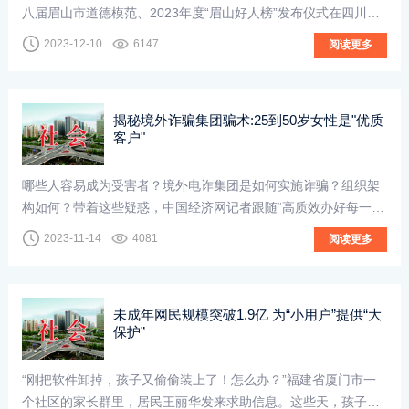
八届眉山市道德模范、2023年度“眉山好人榜”发布仪式在四川天
府新区（眉山片区）举行。市委副书记、
2023-12-10
6147
阅读更多
揭秘境外诈骗集团骗术:25到50岁女性是"优质
客户"
哪些人容易成为受害者？境外电诈集团是如何实施诈骗？组织架
构如何？带着这些疑惑，中国经济网记者跟随“高质效办好每一个
案件·新时代法律监督工作巡礼”活动采访团前往四川省南充市深
2023-11-14
4081
阅读更多
入了解南充“4·01”特大电...
未成年网民规模突破1.9亿 为“小用户”提供“大
保护”
“刚把软件卸掉，孩子又偷偷装上了！怎么办？”福建省厦门市一
个社区的家长群里，居民王丽华发来求助信息。这些天，孩子放